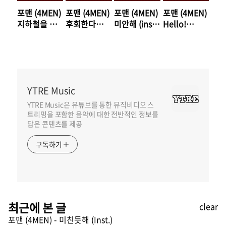
포맨 (4MEN)
포맨 (4MEN)
포맨 (4MEN)
포맨 (4MEN)
지하철을 타
후회한다
미안해 (inst.)
Hello!
봤어.. (Inst.)
(Inst.) 듣기/
듣기/가사/앨
(Inst.) 듣기/
듣기/가사/앨
가사/앨범/유
범/유튜브/뮤
가사/앨범/유
범/유튜브/뮤
튜브/뮤비/반
비/반복재생/
튜브/뮤비/반
비/반복재생/
복재생/작곡
작곡작사
복재생/작곡
작곡작사
작사
작사
YTRE Music
YTRE Music은 유튜브를 통한 뮤직비디오 스
트리밍을 포함한 음악에 대한 전반적인 정보를
담은 콘텐츠를 제공
구독하기
최근에 본 글
clear
포맨 (4MEN) - 미친듯해 (Inst.)