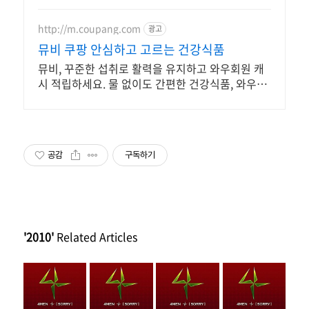
또한 동반 타이틀 곡인 는 예전 바이브의 멤버이자 현재
http://m.coupang.com
노블레스로 활동하고 있는 유성규가 작사가로 참여해 선
광고
선한 가을에 맑은 기분을 느끼게 해줄 곡이다. 이 외에도
뮤비 쿠팡 안심하고 고르는 건강식품
바이브, 4MEN의 작곡자로 활동하는 김보민의 곡인 "후회
한다"(신용재 솔로), "못해"의 작사가인 민연재가 글을 쓰
뮤비, 꾸준한 섭취로 활력을 유지하고 와우회원 캐
고 김원주 본인이 직접 작곡한 "지하철을 타봤어"(김원주
시 적립하세요. 물 없이도 간편한 건강식품, 와우회
솔로), 4MEN의 스테디 셀러로 꼽히는 의 작곡가 이치우가
작사 작곡한 "미친듯해"(김영재 솔로)와 같은 곡들을 담
원 무제한 무료배송으로 만나보세요.
아, 각 멤버만의 색을 잘 나타내주고 있다. 국내 최고의 보
컬그룹으로 자리매김 한 4MEN! 이번 앨범을 통해서 각 멤
버 별 보컬의 개성을 더욱 뚜렷하게 느끼게 될 것이다.
공감
구독하기
'2010'
Related Articles