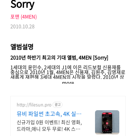
Sorry
포맨 (4MEN)
2010.10.28
앨범설명
2010년 하반기 최고의 기대 앨범, 4MEN [Sorry]
1세대의 윤민수, 2세대의 J1에 이은 리드보컬 신용재를
중심으로 2010년 1월, 4MEN은 신용재, 김원주, 김영재로
새롭게 재편해 3세대 4MEN의 시작을 알렸다. 2010년 상
반기 최고의 히트송이라 할 수 있는 "못해"는 대한민국 많
more
은 리스너들을 울리며, 많은 사람들의 사랑을 받았었다.
이번에 두번째 미니앨범으로 출시되는 4MEN [Sorry]는
내년 상반기에 발표 될 4MEN의 정규 앨범에 앞서 선 공개
http://filesun.pro
광고
되는 앨범이다.이번 앨범의 가장 큰 특징은 앨범 타이틀
[Sorry]에 맞게 각 멤버들이 프로듀싱 능력을 보이며 윤민
뮤비 파일썬 초고속, 4K 실시
수가 이끄는 YWHO Golden Bridge가 추구하는 프로듀
서형 보컬리스트에 한발 다가서게 된 앨범이라고 할 수 있
간 보기!
신규가입 0원 이벤트! 최신 영화,
다. 특히 이번 앨범 더블 타이틀 곡 중 하나인 "미안해"는
드라마,애니 모두 무료! 4K 스트
신용재의 곡으로 감정이 폭발할 듯한 보이스가 지난 "못
해"에 이어 눈물을 자아 낼 것으로 보여진다.
리밍